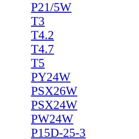
P21/5W
T3
T4.2
T4.7
T5
PY24W
PSX26W
PSX24W
PW24W
P15D-25-3