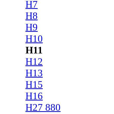
H7
H8
H9
H10
H11
H12
H13
H15
H16
H27 880