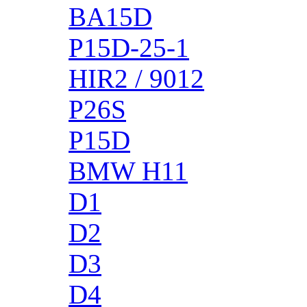
BA15D
P15D-25-1
HIR2 / 9012
P26S
P15D
BMW H11
D1
D2
D3
D4