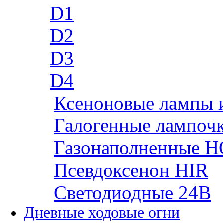
D1
D2
D3
D4
Ксеноновые лампы 
Галогенные лампоч
Газонаполненные H
Псевдоксенон HIR
Cветодиодные 24B
Дневные ходовые огни