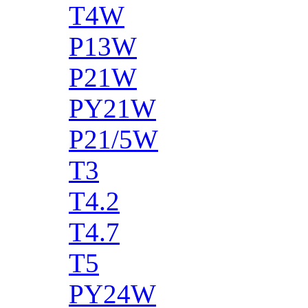
T4W
P13W
P21W
PY21W
P21/5W
T3
T4.2
T4.7
T5
PY24W