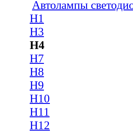
Автолампы светоди
H1
H3
H4
H7
H8
H9
H10
H11
H12