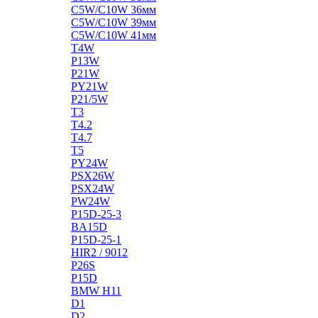
C5W/C10W 36мм
C5W/C10W 39мм
C5W/C10W 41мм
T4W
P13W
P21W
PY21W
P21/5W
T3
T4.2
T4.7
T5
PY24W
PSX26W
PSX24W
PW24W
P15D-25-3
BA15D
P15D-25-1
HIR2 / 9012
P26S
P15D
BMW H11
D1
D2