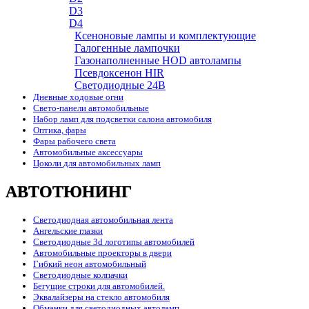
D3
D4
Ксеноновые лампы и комплектующие
Галогенные лампочки
Газонаполненные HOD автолампы
Псевдоксенон HIR
Cветодиодные 24B
Дневные ходовые огни
Свето-панели автомобильные
Набор ламп для подсветки салона автомобиля
Оптика, фары
Фары рабочего света
Автомобильные аксессуары
Цоколи для автомобильных ламп
АВТОТЮНИНГ
Светодиодная автомобильная лента
Ангельские глазки
Светодиодные 3d логотипы автомобилей
Автомобильные проекторы в двери
Гибкий неон автомобильный
Светодиодные колпачки
Бегущие строки для автомобилей.
Эквалайзеры на стекло автомобиля
Обманки для светодиодных автоламп