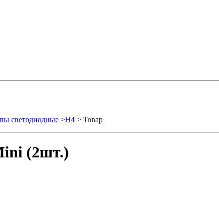
пы светодиодные
>
H4
> Товар
ni (2шт.)