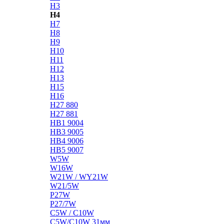
H3
H4
H7
H8
H9
H10
H11
H12
H13
H15
H16
H27 880
H27 881
HB1 9004
HB3 9005
HB4 9006
HB5 9007
W5W
W16W
W21W / WY21W
W21/5W
P27W
P27/7W
C5W / C10W
C5W/C10W 31мм