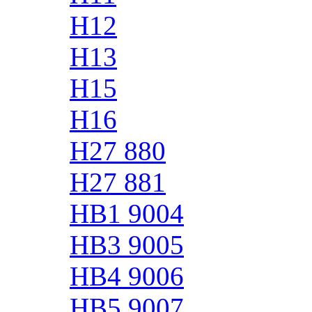
H12
H13
H15
H16
H27 880
H27 881
HB1 9004
HB3 9005
HB4 9006
HB5 9007