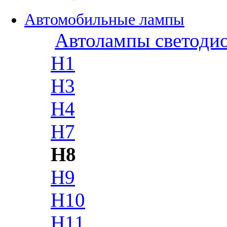
Автомобильные лампы
Автолампы светоди
H1
H3
H4
H7
H8
H9
H10
H11