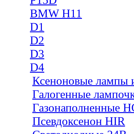
BMW H11
D1
D2
D3
D4
Ксеноновые лампы 
Галогенные лампоч
Газонаполненные H
Псевдоксенон HIR