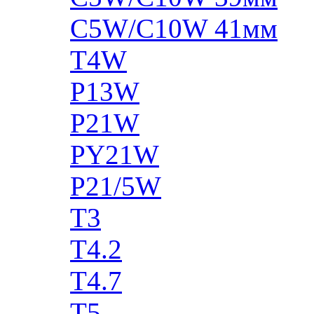
C5W/C10W 41мм
T4W
P13W
P21W
PY21W
P21/5W
T3
T4.2
T4.7
T5