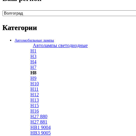
Категории
Автомобильные лампы
Автолампы светодиодные
H1
H3
H4
H7
H8
H9
H10
H11
H12
H13
H15
H16
H27 880
H27 881
HB1 9004
HB3 9005