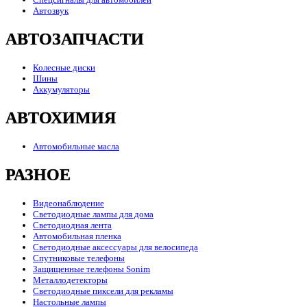
Автозвук
АВТОЗАПЧАСТИ
Колесные диски
Шины
Аккумуляторы
АВТОХИМИЯ
Автомобильные масла
РАЗНОЕ
Видеонаблюдение
Светодиодные лампы для дома
Светодиодная лента
Автомобильная пленка
Светодиодные аксессуары для велосипеда
Спутниковые телефоны
Защищенные телефоны Sonim
Металлодетекторы
Светодиодные пиксели для рекламы
Настольные лампы