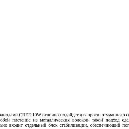
иодами CREE 10W отлично подойдет для противотуманного света
собой плетение из металлических волокон, такой подход сде
льно входит отдельный блок стабилизации, обеспечиющий погл