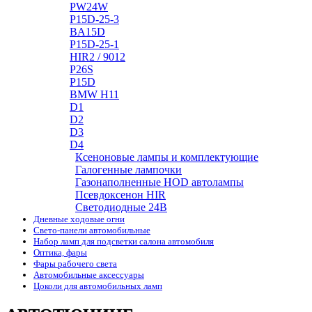
PW24W
P15D-25-3
BA15D
P15D-25-1
HIR2 / 9012
P26S
P15D
BMW H11
D1
D2
D3
D4
Ксеноновые лампы и комплектующие
Галогенные лампочки
Газонаполненные HOD автолампы
Псевдоксенон HIR
Cветодиодные 24B
Дневные ходовые огни
Свето-панели автомобильные
Набор ламп для подсветки салона автомобиля
Оптика, фары
Фары рабочего света
Автомобильные аксессуары
Цоколи для автомобильных ламп