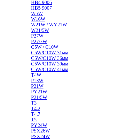
HB4 9006
HB5 9007
W5W
W16W
W21W / WY21W
W21/5W
P27W
P27/7W
C5W / C10W
C5W/C10W 31мм
C5W/C10W 36мм
C5W/C10W 39мм
C5W/C10W 41мм
T4W
P13W
P21W
PY21W
P21/5W
T3
T4.2
T4.7
T5
PY24W
PSX26W
PSX24W