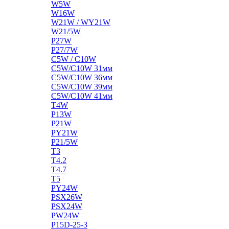
W5W
W16W
W21W / WY21W
W21/5W
P27W
P27/7W
C5W / C10W
C5W/C10W 31мм
C5W/C10W 36мм
C5W/C10W 39мм
C5W/C10W 41мм
T4W
P13W
P21W
PY21W
P21/5W
T3
T4.2
T4.7
T5
PY24W
PSX26W
PSX24W
PW24W
P15D-25-3