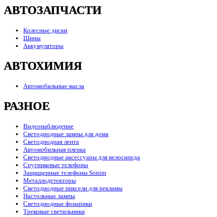
АВТОЗАПЧАСТИ
Колесные диски
Шины
Аккумуляторы
АВТОХИМИЯ
Автомобильные масла
РАЗНОЕ
Видеонаблюдение
Светодиодные лампы для дома
Светодиодная лента
Автомобильная пленка
Светодиодные аксессуары для велосипеда
Спутниковые телефоны
Защищенные телефоны Sonim
Металлодетекторы
Светодиодные пиксели для рекламы
Настольные лампы
Светодиодные фонарики
Трековые светильники