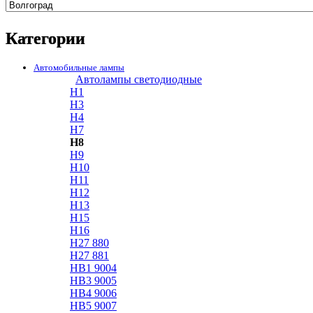
Категории
Автомобильные лампы
Автолампы светодиодные
H1
H3
H4
H7
H8
H9
H10
H11
H12
H13
H15
H16
H27 880
H27 881
HB1 9004
HB3 9005
HB4 9006
HB5 9007