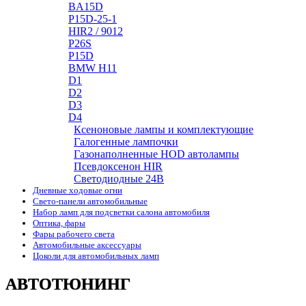
BA15D
P15D-25-1
HIR2 / 9012
P26S
P15D
BMW H11
D1
D2
D3
D4
Ксеноновые лампы и комплектующие
Галогенные лампочки
Газонаполненные HOD автолампы
Псевдоксенон HIR
Cветодиодные 24B
Дневные ходовые огни
Свето-панели автомобильные
Набор ламп для подсветки салона автомобиля
Оптика, фары
Фары рабочего света
Автомобильные аксессуары
Цоколи для автомобильных ламп
АВТОТЮНИНГ