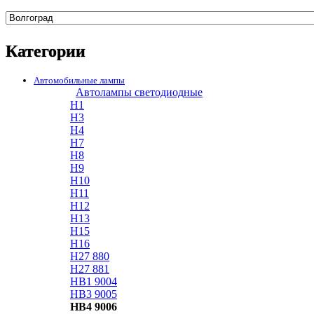
Категории
Автомобильные лампы
Автолампы светодиодные
H1
H3
H4
H7
H8
H9
H10
H11
H12
H13
H15
H16
H27 880
H27 881
HB1 9004
HB3 9005
HB4 9006