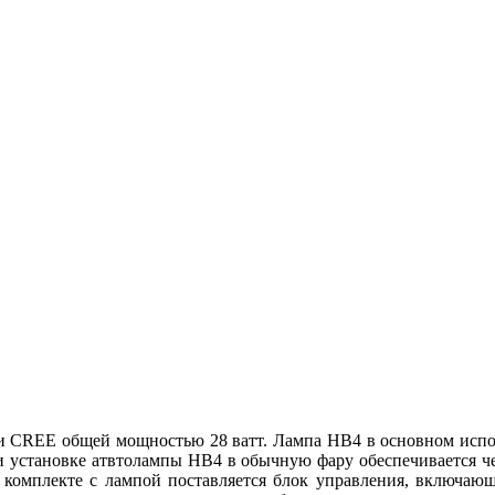
и CREE общей мощностью 28 ватт. Лампа HB4 в основном испол
 установке атвтолампы HB4 в обычную фару обеспечивается чет
В комплекте с лампой поставляется блок управления, включаю