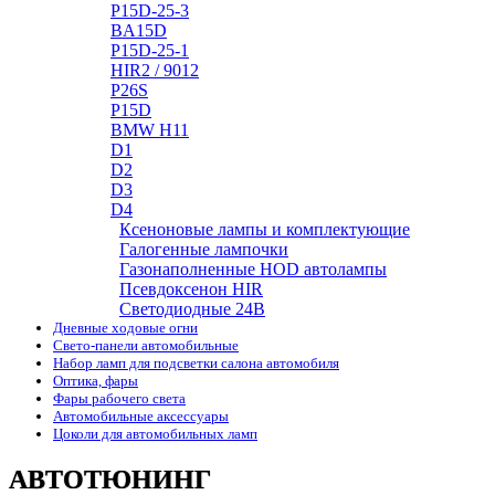
P15D-25-3
BA15D
P15D-25-1
HIR2 / 9012
P26S
P15D
BMW H11
D1
D2
D3
D4
Ксеноновые лампы и комплектующие
Галогенные лампочки
Газонаполненные HOD автолампы
Псевдоксенон HIR
Cветодиодные 24B
Дневные ходовые огни
Свето-панели автомобильные
Набор ламп для подсветки салона автомобиля
Оптика, фары
Фары рабочего света
Автомобильные аксессуары
Цоколи для автомобильных ламп
АВТОТЮНИНГ