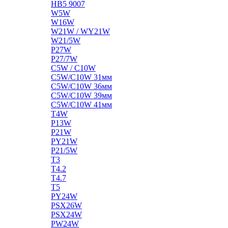
HB5 9007
W5W
W16W
W21W / WY21W
W21/5W
P27W
P27/7W
C5W / C10W
C5W/C10W 31мм
C5W/C10W 36мм
C5W/C10W 39мм
C5W/C10W 41мм
T4W
P13W
P21W
PY21W
P21/5W
T3
T4.2
T4.7
T5
PY24W
PSX26W
PSX24W
PW24W