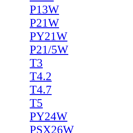
P13W
P21W
PY21W
P21/5W
T3
T4.2
T4.7
T5
PY24W
PSX26W