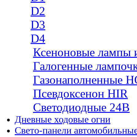
D2
D3
D4
Ксеноновые лампы 
Галогенные лампоч
Газонаполненные H
Псевдоксенон HIR
Cветодиодные 24B
Дневные ходовые огни
Свето-панели автомобильны