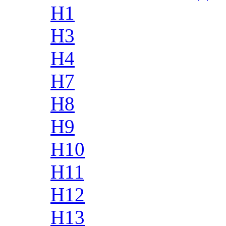
H1
H3
H4
H7
H8
H9
H10
H11
H12
H13