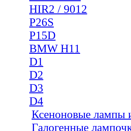
HIR2 / 9012
P26S
P15D
BMW H11
D1
D2
D3
D4
Ксеноновые лампы 
Галогенные лампоч