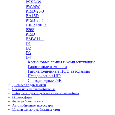
PSX24W
PW24W
P15D-25-3
BA15D
P15D-25-1
HIR2 / 9012
P26S
P15D
BMW H11
D1
D2
D3
D4
Ксеноновые лампы и комплектующие
Галогенные лампочки
Газонаполненные HOD автолампы
Псевдоксенон HIR
Cветодиодные 24B
Дневные ходовые огни
Свето-панели автомобильные
Набор ламп для подсветки салона автомобиля
Оптика, фары
Фары рабочего света
Автомобильные аксессуары
Цоколи для автомобильных ламп