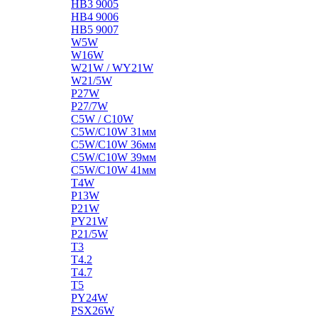
HB3 9005
HB4 9006
HB5 9007
W5W
W16W
W21W / WY21W
W21/5W
P27W
P27/7W
C5W / C10W
C5W/C10W 31мм
C5W/C10W 36мм
C5W/C10W 39мм
C5W/C10W 41мм
T4W
P13W
P21W
PY21W
P21/5W
T3
T4.2
T4.7
T5
PY24W
PSX26W