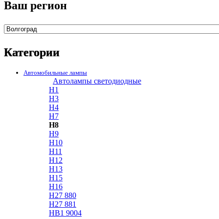
Ваш регион
Категории
Автомобильные лампы
Автолампы светодиодные
H1
H3
H4
H7
H8
H9
H10
H11
H12
H13
H15
H16
H27 880
H27 881
HB1 9004