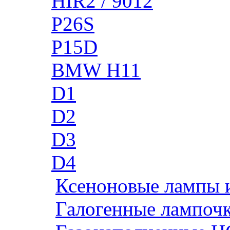
HIR2 / 9012
P26S
P15D
BMW H11
D1
D2
D3
D4
Ксеноновые лампы 
Галогенные лампоч