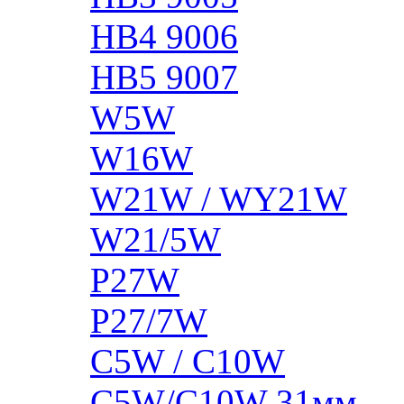
HB4 9006
HB5 9007
W5W
W16W
W21W / WY21W
W21/5W
P27W
P27/7W
C5W / C10W
C5W/C10W 31мм