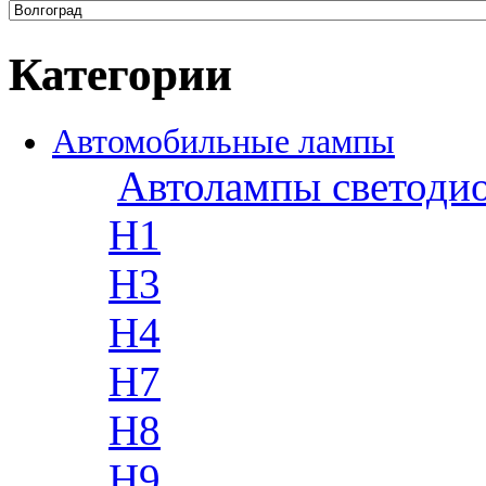
Категории
Автомобильные лампы
Автолампы светоди
H1
H3
H4
H7
H8
H9