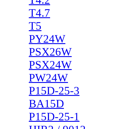
T4.7
T5
PY24W
PSX26W
PSX24W
PW24W
P15D-25-3
BA15D
P15D-25-1