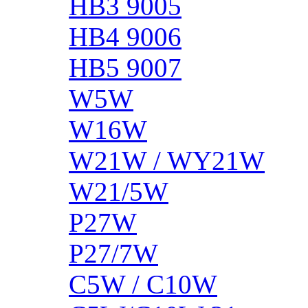
HB3 9005
HB4 9006
HB5 9007
W5W
W16W
W21W / WY21W
W21/5W
P27W
P27/7W
C5W / C10W