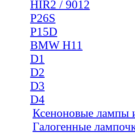
HIR2 / 9012
P26S
P15D
BMW H11
D1
D2
D3
D4
Ксеноновые лампы 
Галогенные лампоч