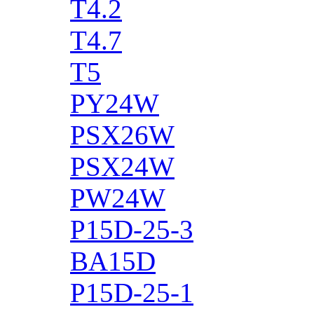
T4.2
T4.7
T5
PY24W
PSX26W
PSX24W
PW24W
P15D-25-3
BA15D
P15D-25-1