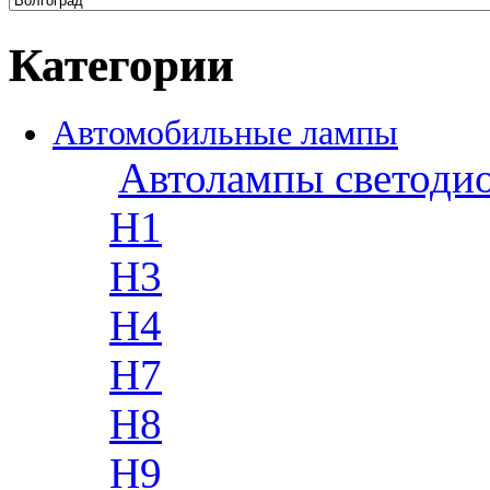
Категории
Автомобильные лампы
Автолампы светоди
H1
H3
H4
H7
H8
H9