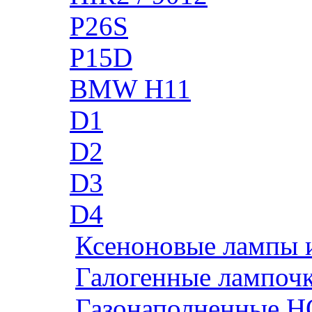
P26S
P15D
BMW H11
D1
D2
D3
D4
Ксеноновые лампы 
Галогенные лампоч
Газонаполненные H