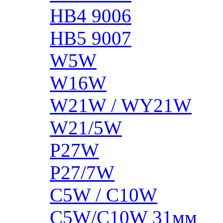
HB4 9006
HB5 9007
W5W
W16W
W21W / WY21W
W21/5W
P27W
P27/7W
C5W / C10W
C5W/C10W 31мм