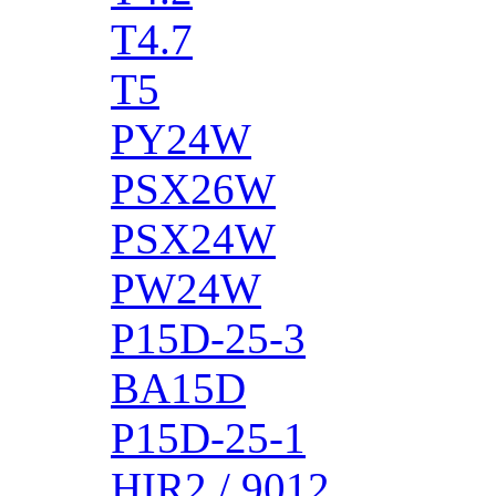
T4.7
T5
PY24W
PSX26W
PSX24W
PW24W
P15D-25-3
BA15D
P15D-25-1
HIR2 / 9012