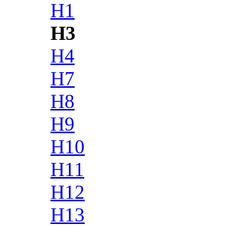
H1
H3
H4
H7
H8
H9
H10
H11
H12
H13