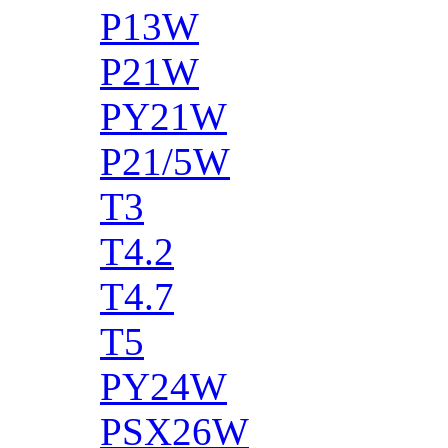
P13W
P21W
PY21W
P21/5W
T3
T4.2
T4.7
T5
PY24W
PSX26W