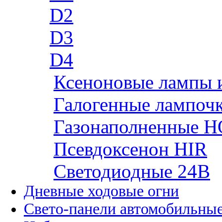
D2
D3
D4
Ксеноновые лампы 
Галогенные лампоч
Газонаполненные H
Псевдоксенон HIR
Cветодиодные 24B
Дневные ходовые огни
Свето-панели автомобильны