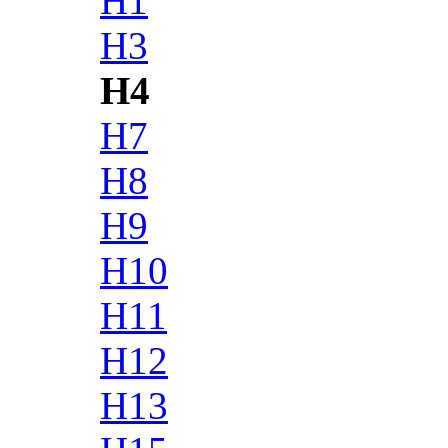
H1
H3
H4
H7
H8
H9
H10
H11
H12
H13