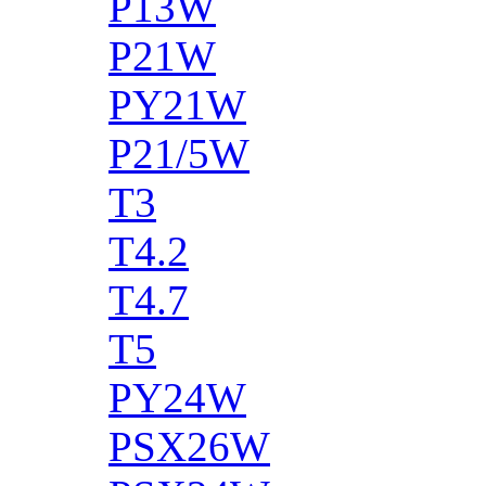
P13W
P21W
PY21W
P21/5W
T3
T4.2
T4.7
T5
PY24W
PSX26W