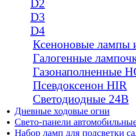
D2
D3
D4
Ксеноновые лампы 
Галогенные лампоч
Газонаполненные H
Псевдоксенон HIR
Cветодиодные 24B
Дневные ходовые огни
Свето-панели автомобильны
Набор ламп для подсветки с