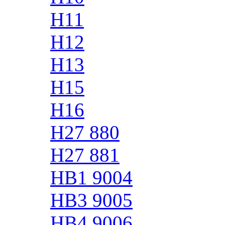
H11
H12
H13
H15
H16
H27 880
H27 881
HB1 9004
HB3 9005
HB4 9006