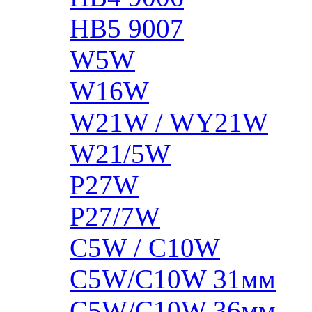
HB5 9007
W5W
W16W
W21W / WY21W
W21/5W
P27W
P27/7W
C5W / C10W
C5W/C10W 31мм
C5W/C10W 36мм