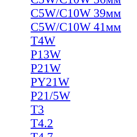
C5W/C10W 39мм
C5W/C10W 41мм
T4W
P13W
P21W
PY21W
P21/5W
T3
T4.2
T4.7