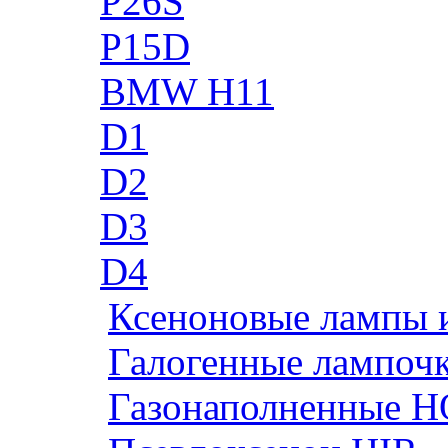
P26S
P15D
BMW H11
D1
D2
D3
D4
Ксеноновые лампы 
Галогенные лампоч
Газонаполненные H