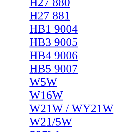
H27 880
H27 881
HB1 9004
HB3 9005
HB4 9006
HB5 9007
W5W
W16W
W21W / WY21W
W21/5W