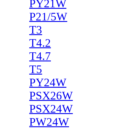
PY21W
P21/5W
T3
T4.2
T4.7
T5
PY24W
PSX26W
PSX24W
PW24W