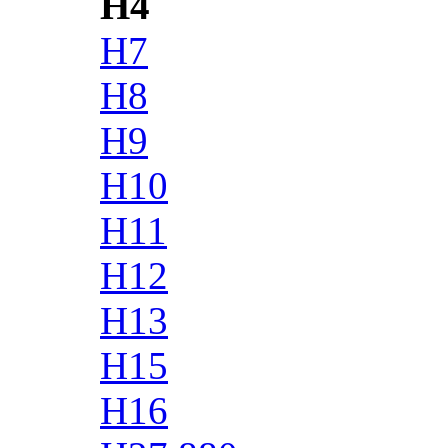
H4
H7
H8
H9
H10
H11
H12
H13
H15
H16