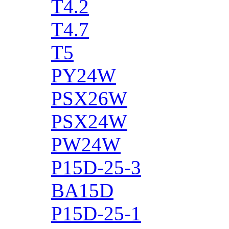
T4.2
T4.7
T5
PY24W
PSX26W
PSX24W
PW24W
P15D-25-3
BA15D
P15D-25-1