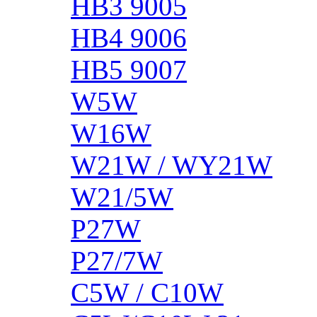
HB3 9005
HB4 9006
HB5 9007
W5W
W16W
W21W / WY21W
W21/5W
P27W
P27/7W
C5W / C10W