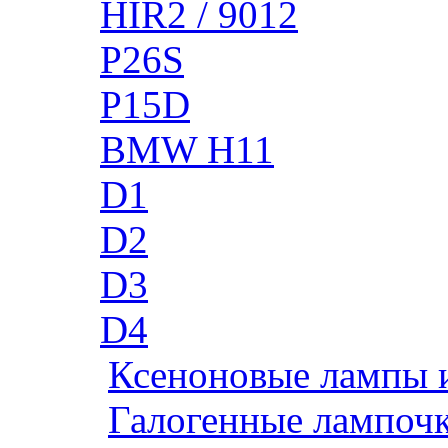
HIR2 / 9012
P26S
P15D
BMW H11
D1
D2
D3
D4
Ксеноновые лампы 
Галогенные лампоч