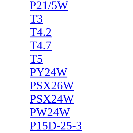
P21/5W
T3
T4.2
T4.7
T5
PY24W
PSX26W
PSX24W
PW24W
P15D-25-3