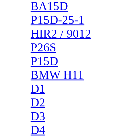
BA15D
P15D-25-1
HIR2 / 9012
P26S
P15D
BMW H11
D1
D2
D3
D4