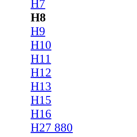
H7
H8
H9
H10
H11
H12
H13
H15
H16
H27 880