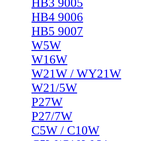
HB3 9005
HB4 9006
HB5 9007
W5W
W16W
W21W / WY21W
W21/5W
P27W
P27/7W
C5W / C10W