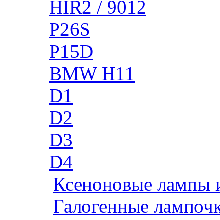
HIR2 / 9012
P26S
P15D
BMW H11
D1
D2
D3
D4
Ксеноновые лампы 
Галогенные лампоч