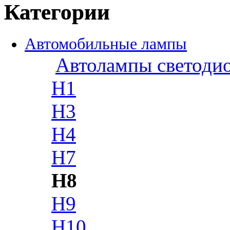
Категории
Автомобильные лампы
Автолампы светоди
H1
H3
H4
H7
H8
H9
H10