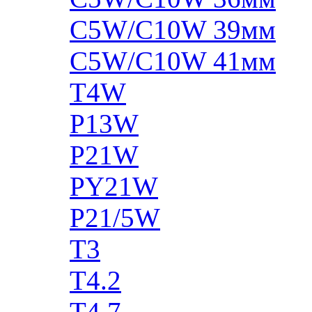
C5W/C10W 39мм
C5W/C10W 41мм
T4W
P13W
P21W
PY21W
P21/5W
T3
T4.2
T4.7