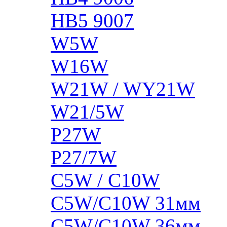
HB5 9007
W5W
W16W
W21W / WY21W
W21/5W
P27W
P27/7W
C5W / C10W
C5W/C10W 31мм
C5W/C10W 36мм