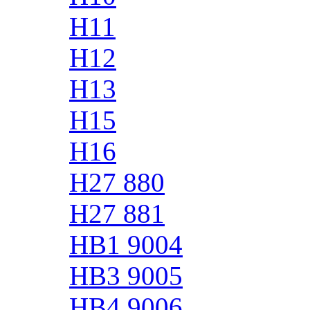
H11
H12
H13
H15
H16
H27 880
H27 881
HB1 9004
HB3 9005
HB4 9006