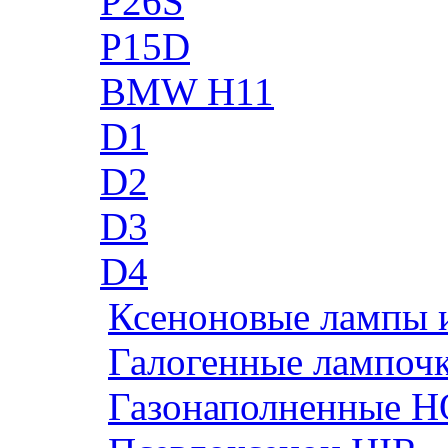
P26S
P15D
BMW H11
D1
D2
D3
D4
Ксеноновые лампы 
Галогенные лампоч
Газонаполненные H