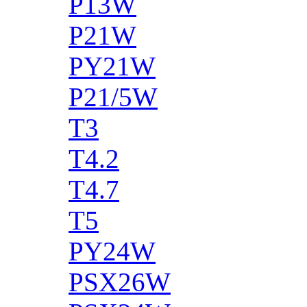
P13W
P21W
PY21W
P21/5W
T3
T4.2
T4.7
T5
PY24W
PSX26W