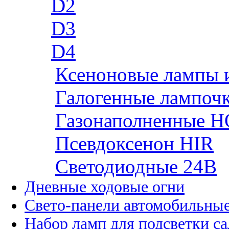
D2
D3
D4
Ксеноновые лампы 
Галогенные лампоч
Газонаполненные H
Псевдоксенон HIR
Cветодиодные 24B
Дневные ходовые огни
Свето-панели автомобильны
Набор ламп для подсветки с