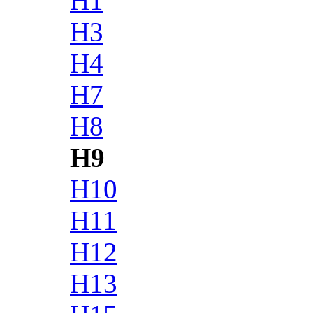
H1
H3
H4
H7
H8
H9
H10
H11
H12
H13