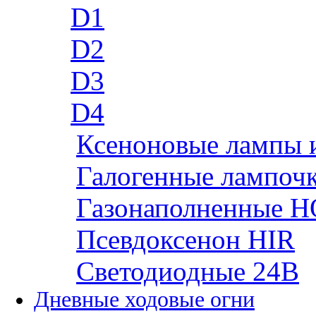
D1
D2
D3
D4
Ксеноновые лампы 
Галогенные лампоч
Газонаполненные H
Псевдоксенон HIR
Cветодиодные 24B
Дневные ходовые огни