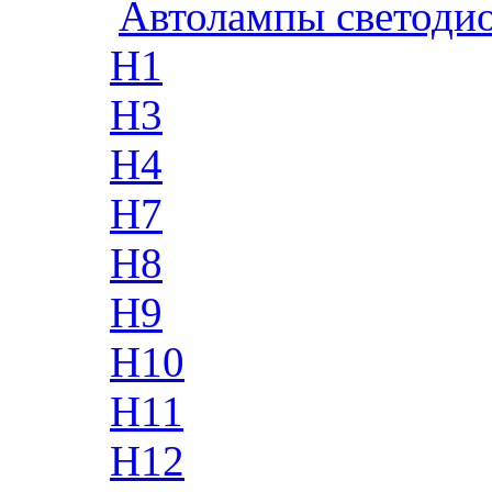
Автолампы светоди
H1
H3
H4
H7
H8
H9
H10
H11
H12