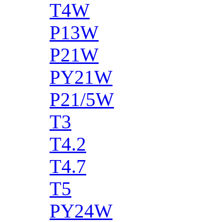
T4W
P13W
P21W
PY21W
P21/5W
T3
T4.2
T4.7
T5
PY24W