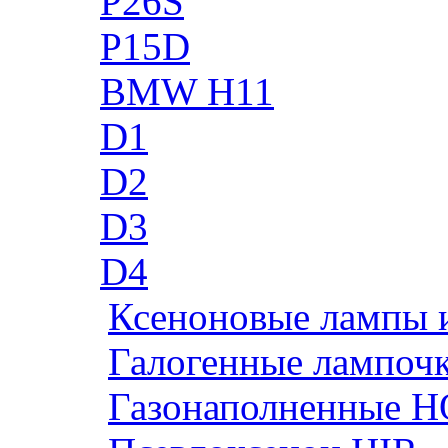
P26S
P15D
BMW H11
D1
D2
D3
D4
Ксеноновые лампы 
Галогенные лампоч
Газонаполненные H