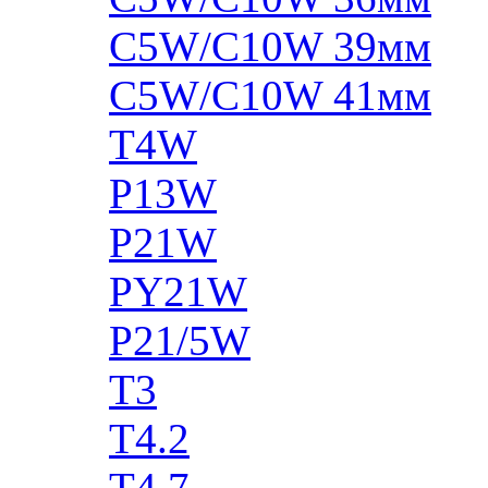
C5W/C10W 39мм
C5W/C10W 41мм
T4W
P13W
P21W
PY21W
P21/5W
T3
T4.2
T4.7