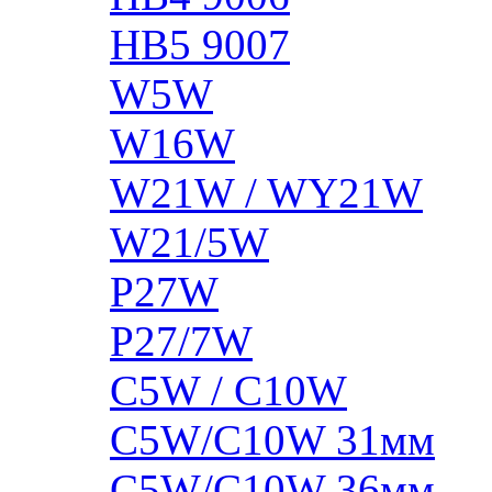
HB5 9007
W5W
W16W
W21W / WY21W
W21/5W
P27W
P27/7W
C5W / C10W
C5W/C10W 31мм
C5W/C10W 36мм