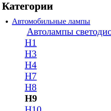
Категории
Автомобильные лампы
Автолампы светоди
H1
H3
H4
H7
H8
H9
H10