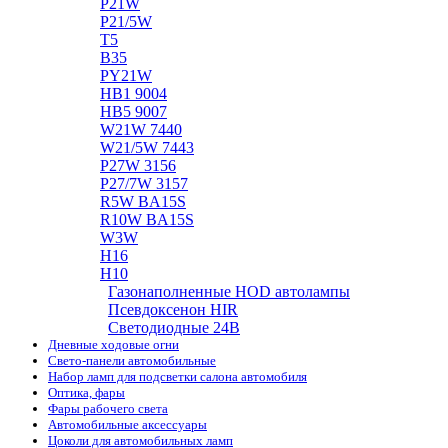
P21W
P21/5W
T5
B35
PY21W
HB1 9004
HB5 9007
W21W 7440
W21/5W 7443
P27W 3156
P27/7W 3157
R5W BA15S
R10W BA15S
W3W
H16
H10
Газонаполненные HOD автолампы
Псевдоксенон HIR
Cветодиодные 24B
Дневные ходовые огни
Свето-панели автомобильные
Набор ламп для подсветки салона автомобиля
Оптика, фары
Фары рабочего света
Автомобильные аксессуары
Цоколи для автомобильных ламп