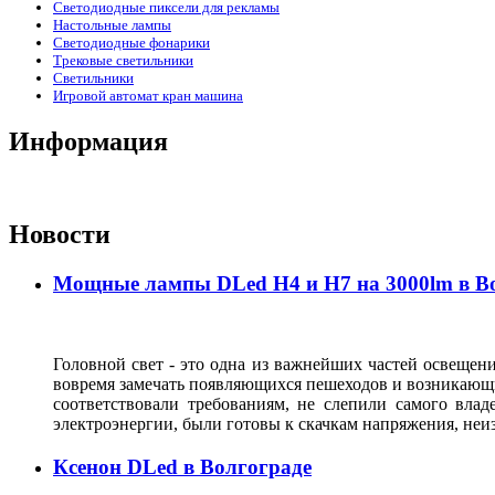
Светодиодные пиксели для рекламы
Настольные лампы
Светодиодные фонарики
Трековые светильники
Светильники
Игровой автомат кран машина
Информация
Новости
Мощные лампы DLed H4 и H7 на 3000lm в В
Головной свет - это одна из важнейших частей освещени
вовремя замечать появляющихся пешеходов и возникающи
соответствовали требованиям, не слепили самого влад
электроэнергии, были готовы к скачкам напряжения, неи
Ксенон DLed в Волгограде