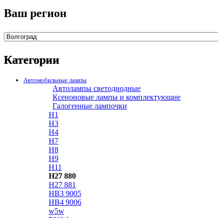
Ваш регион
Категории
Автомобильные лампы
Автолампы светодиодные
Ксеноновые лампы и комплектующие
Галогенные лампочки
H1
H3
H4
H7
H8
H9
H11
H27 880
H27 881
HB3 9005
HB4 9006
w5w