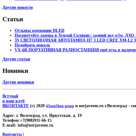
Другие новости
Статьи
Отзывы компании DLED
Посоветуйте лампы в Хундай Солярис: задний ход w5w, ДХО -
3S СВЕТОДИОДНАЯ АВТОЛАМПА H7 3 LED CREE XM-L2 30
Подобрать цоколь
VX-6R ПОРТАТИВНАЯ РАДИОСТАНЦИЯ ещё есть в наличи
Другие статьи
Новинки
Другие новинки
Вступай
в наш клуб
ВКОНТАКТЕ
(c) 2020
и nerjaveem.ru г.Волгоград
- со
4AutoShop group
Адрес:
г. Волгоград, ул. Иркутская, д. 19
Телефон:
+7(908)911-66-15
E-mail:
info@nerjaveem.ru
Контакты
|