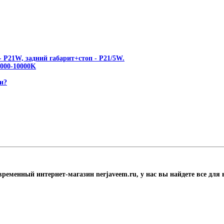
 P21W, задний габарит+стоп - P21/5W.
00-10000K
и?
временный интернет-магазин nerjaveem.ru, у нас вы найдете все для