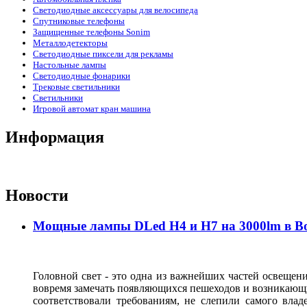
Светодиодные аксессуары для велосипеда
Спутниковые телефоны
Защищенные телефоны Sonim
Металлодетекторы
Светодиодные пиксели для рекламы
Настольные лампы
Светодиодные фонарики
Трековые светильники
Светильники
Игровой автомат кран машина
Информация
Новости
Мощные лампы DLed H4 и H7 на 3000lm в В
Головной свет - это одна из важнейших частей освещени
вовремя замечать появляющихся пешеходов и возникающи
соответствовали требованиям, не слепили самого влад